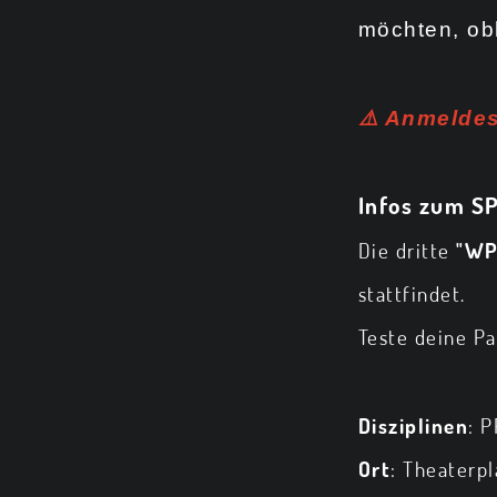
möchten, obl
⚠️
Anmeldesc
Infos zum S
Die dritte
"WP
stattfindet.
Teste deine Pa
Disziplinen
: 
Ort
: Theaterpl