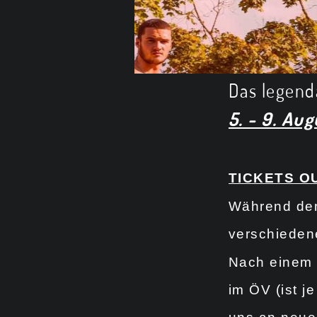
Das legen
5. - 9. Au
TICKETS O
Während d
verschieden
Nach einem 
im ÖV (ist j