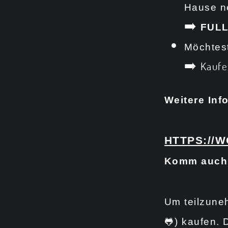
Hause 
➡️
FULL
Möchtest
➡️
Kaufe
Weitere Inf
HTTPS://
Komm auch 
Um teilzune
🐸) kaufen. 