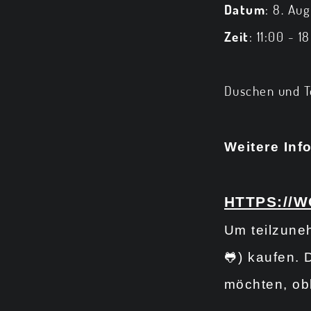
Datum
: 8. Au
Zeit
: 11:00 - 1
Duschen und T
Weitere Inf
HTTPS://
Um teilzune
🐸) kaufen. 
möchten, obl