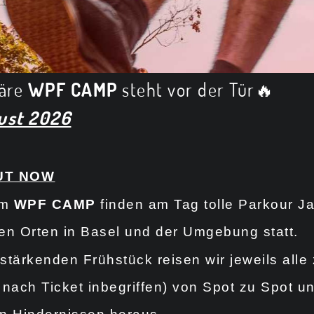
däre
WPF CAMP
steht vor der Tür🔥
gust 2026
UT NOW
em
WPF CAMP
finden am Tag tolle Parkour J
en Orten in Basel
und der Umgebung statt.
stärkenden Frühstück reisen wir jeweils all
e nach Ticket inbegriffen) von Spot zu Spot u