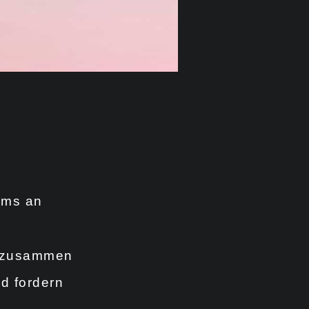
ams an
e zusammen
nd fordern