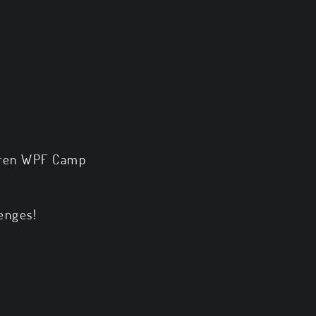
ären WPF Camp
lenges!