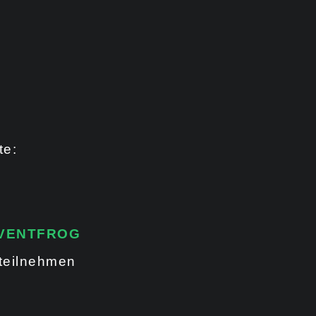
te:
VENTFROG
 teilnehmen