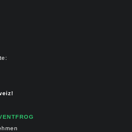
te:
eiz!
VENTFROG
nehmen