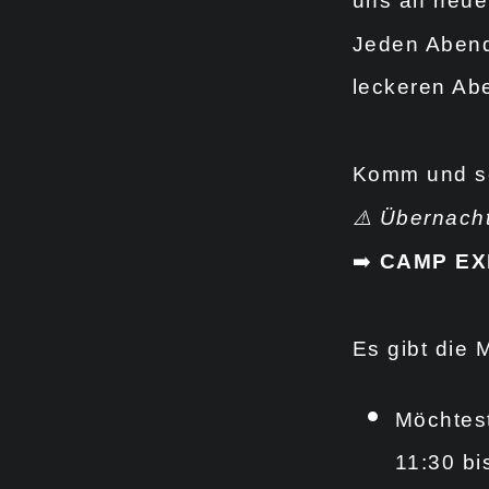
uns an neue
Jeden Abend
leckeren Ab
Komm und se
⚠️
Übernacht
➡️
CAMP EX
Es gibt die
Möchtest
11:30 bi