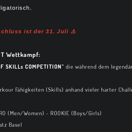
igatorisch.
hluss ist der 31. Juli
⚠️
PT Wettkampf:
F SKILLs COMPETITION"
die während dem legend
rkour Fähigkeiten (Skills) anhand vieler harter Chal
PRO (Men/Women) - ROOKIE (Boys/Girls)
atz Basel